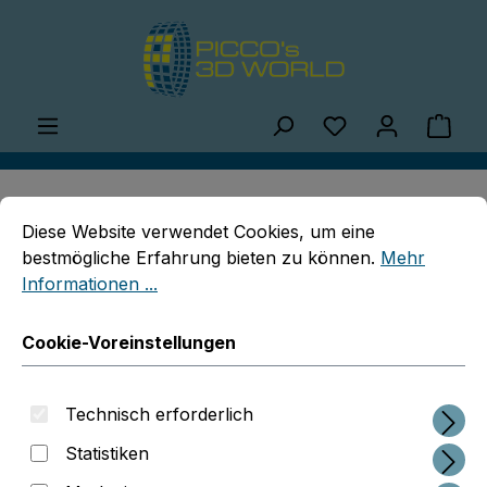
Zum Hauptinhalt springen
Du hast 0 Produ
Ware
Cookie-Voreinstellungen
Diese Website verwendet Cookies, um eine bestmögliche E
Diese Website verwendet Cookies, um eine
Sofortkontakt
bestmögliche Erfahrung bieten zu können.
Mehr
Informationen ...
Cookie-Voreinstellungen
Wir freuen uns auf Ihre Kontaktaufnahme.
0800/5757551
Technisch erforderlich
Mo-Fr, 09:00 - 17:00 Uhr
Statistiken