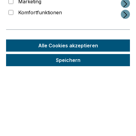
Marketing
Komfortfunktionen
Shop Service
Sale
Alle Cookies akzeptieren
Hersteller
Defektes Produkt
Speichern
Partnerprogramm
Kontakt
Versand & Zahlung
Rückgabe
Widerrufsrecht
Widerrufsformular
AGB
Informationen
Newsletter