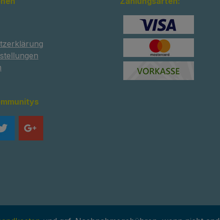
onen
Zahlungsarten:
tzerklärung
stellungen
m
ommunitys