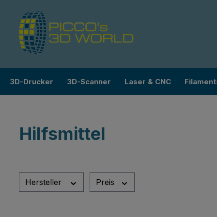
m Hauptinhalt springen
Zur Suche springen
Zur Hauptnavigation springen
3D-Drucker
3D-Scanner
Laser & CNC
Filament
Hilfsmittel
Hersteller
Preis