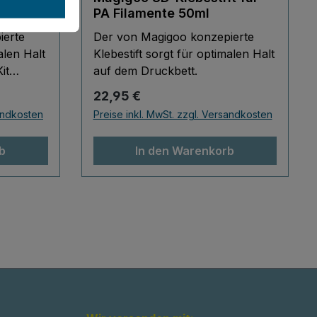
P
PA Filamente 50ml
den Rändern der Druckplatte
ierte
Der von Magigoo konzepierte
alen Halt
Klebestift sorgt für optimalen Halt
it
auf dem Druckbett.
gigoo PA,
Regulärer Preis:
22,95 €
P und
sandkosten
Preise inkl. MwSt. zzgl. Versandkosten
b
In den Warenkorb