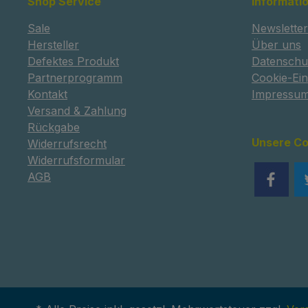
Shop Service
Informati
lässt sich dieser ganz einfach von
der Druckplatte entfernen.
Sale
Newsletter
Außerdem verhindert Magigoo
Hersteller
Über uns
das berüchtigte Warping von
Defektes Produkt
Datenschu
größeren Objekten, besonders an
Partnerprogramm
Cookie-Ein
den Rändern der Druckplatte
Kontakt
Impressu
Versand & Zahlung
Rückgabe
Unsere C
Widerrufsrecht
Widerrufsformular
AGB