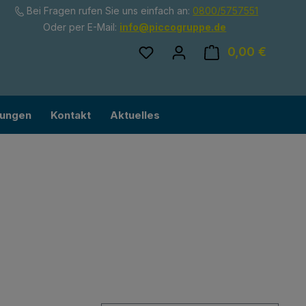
Bei Fragen rufen Sie uns einfach an:
0800/5757551
Oder per E-Mail:
info@piccogruppe.de
Du hast 0 Produkte auf dem
0,00 €
Ware
lungen
Kontakt
Aktuelles