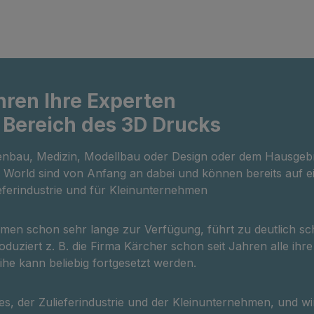
rt-Unterlagen
3D-Druck gelungen.In m
andRA2 Rotation
Minuten rüsten Sie Ihre
yPro AP2 Abluftfilter Mit
Tumaker vom Filament-
eluxe-Version profitieren
Druck zum Granulat-/Pe
einer leistungsstarken,
Druck um und umgekeh
ierten Laserlösung –
dieser einzigartigen
ahren Ihre Experten
r hochwertige Gravuren
Technologie sind Sie in 
 Bereich des 3D Drucks
ll, klare Farbmuster und
neue Sektoren zu errei
onelle
neue Anwendungen des
enbau, Medizin, Modellbau oder Design oder dem Hausgebr
ivverwendung.
Drucks zu erschließen. 
3D World sind von Anfang an dabei und können bereits auf
unserem 3D-Druck auf
ieferindustrie und für Kleinunternehmen
Pellets/Granulat können 
Barrieren durchbrechen
ermöglichen, mit neuen
en schon sehr lange zur Verfügung, führt zu deutlich sc
Materialien oder mit zerti
oduziert z. B. die Firma Kärcher schon seit Jahren alle ihre
und homologierten Mater
he kann beliebig fortgesetzt werden.
zu drucken. Der 3D-
Pellet-/Granulatdrucker
s, der Zulieferindustrie und der Kleinunternehmen, und wi
ermöglicht uns eine schn