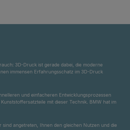
ax. 5
Anforderungen abgestimmt
n
ist.Wir freuen uns auf Ihre
3D-
Anfrage und darauf, Sie bei
llet 3D-
Ihrem 3D-Druckprojekt
rt Dank
unterstützen zu dürfen.
.custom-button { padding: 10px
der Lage,
15px; background-color:
chen und
#DBDB15; color: #00547A;
 3D-
border: none; cursor: pointer;
auch: 3D-Druck ist gerade dabei, die moderne
Mit
font-size: 15px; font-weight: 600;
 einen immensen Erfahrungsschatz im 3D-Druck
}
wir die
 und es
hnelleren und einfacheren Entwicklungsprozessen
fizierten
 Kunststoffersatzteile mit dieser Technik. BMW hat im
ialien
r sind angetreten, Ihnen den gleichen Nutzen und die
ellere