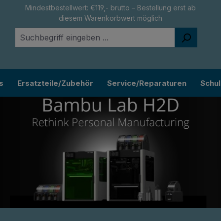
Mindestbestellwert: €119,- brutto – Bestellung erst ab
diesem Warenkorbwert möglich
s
Ersatzteile/Zubehör
Service/Reparaturen
Schu