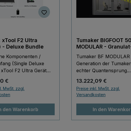
 xTool F2 Ultra
Tumaker BIGFOOT 5
) - Deluxe Bundle
MODULAR - Granulat-
und Filament 3D-Dru
ene Komponenten /
Tumaker BF MODULAR D
fang (Single Deluxe
Generation der Tumaker 
 xTool F2 Ultra Gerät
echter Quantensprung.
 W MOPA Glasfaserlaser)
Aufgrund den Erfahrung
r Preis:
Regulärer Preis:
00 €
13.222,09 €
/ Controller-Einheit
der Entwicklung der
l. MwSt. zzgl.
Preise inkl. MwSt. zzgl.
merasystem zur
Granulat-/Pellet-Techno
osten
Versandkosten
ierung
und das gesammelte
efunktionen (Autofokus,
Kundenfeedback aus den
n den Warenkorb
In den Warenko
lerkennung,
5 Jahren, ist Tumaker n
euerung) Stromkabel,
perfekte Kombination au
ungskabel Handbuch /
Filament- und Granulat-/