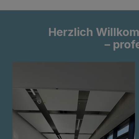
Herzlich Willko
– prof