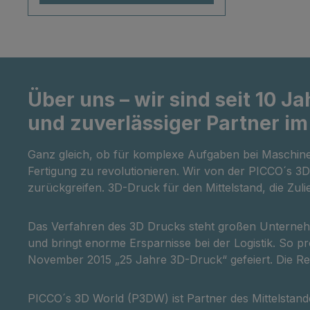
robustes Design, kombiniert mit
Quicksta
intelligenter Automatisierung,
Förderb
macht ihn sowohl für
KitSafte
ambitionierte Maker als auch für
dieser D
den professionellen Einsatz
Sie von 
interessant. Durch Funktionen
konzentr
Über uns – wir sind seit 10 J
wie Auto-Bed-Leveling,
ideal fü
und zuverlässiger Partner im
intelligentes
auf Meta
Filamentmanagement und
professi
Ganz gleich, ob für komplexe Aufgaben bei Maschin
präzise Temperatursteuerung
Produkt
Fertigung zu revolutionieren. Wir von der PICCO´s 
wird ein gleichbleibend hoher
zurückgreifen. 3D-Druck für den Mittelstand, die Zul
Qualitätsstandard garantiert.
Dank des offenen
Materialsystems ist der H2D Pro
Das Verfahren des 3D Drucks steht großen Unternehm
nicht nur mit Bambu Lab
und bringt enorme Ersparnisse bei der Logistik. So pr
Filamenten kompatibel, sondern
November 2015 „25 Jahre 3D-Druck“ gefeiert. Die Rei
unterstützt auch eine breite
Palette an Drittanbieter-
PICCO´s 3D World (P3DW) ist Partner des Mittelstande
Materialien. So bietet er