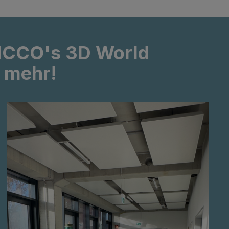
PICCO's 3D World
d mehr!