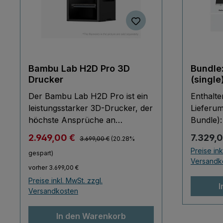
Bambu Lab H2D Pro 3D
Bundle:
Drucker
(single
Der Bambu Lab H2D Pro ist ein
Enthalt
leistungsstarker 3D-Drucker, der
Lieferum
höchste Ansprüche an
Bundle):
Geschwindigkeit, Präzision und
(mit 60
Verkaufspreis:
Reguläre
2.949,00 €
7.329,
Regulärer Preis:
3.699,00 €
(20.28%
Vielseitigkeit erfüllt. Ausgestattet
Steuer- 
Preise ink
gespart)
mit modernster Technologie
Dual-Ka
Versandk
ermöglicht er die Verarbeitung
Position
vorher 3.699,00 €
verschiedenster Materialien –
Softwar
Preise inkl. MwSt. zzgl.
I
von Standardfilamenten bis hin
Versandkosten
Materia
zu technischen
Laserst
Hochleistungswerkstoffen. Sein
Verbind
In den Warenkorb