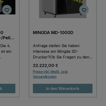
00
MINGDA MD-1000D
/Pellet
cker
ie 4.
Anfrage stellen Sie haben
ist ein
Interesse am Mingda 3D-
Drucker?Ob Sie Fragen zu den
en in
technischen Spezifikationen,
Regulärer Preis:
22.222,00 €
dem Lieferumfang, der
Preise inkl. MwSt. zzgl.
logie
Verfügbarkeit oder möglichen
Versandkosten
Sonderkonditionen haben – wir
 letzten
nehmen uns Zeit für Ihr
rb
In den Warenkorb
un die
Anliegen und erstellen Ihnen auf
s
Wunsch ein individuelles
Pellet
Angebot, das auf Ihre