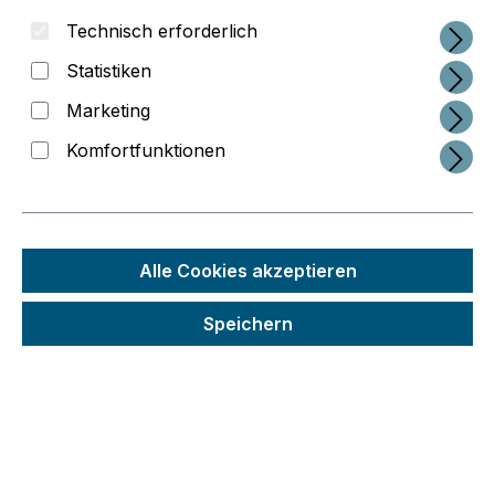
Technisch erforderlich
Statistiken
Marketing
Komfortfunktionen
Alle Cookies akzeptieren
Speichern
Regulärer Preis:
34,95 €
Preise inkl. MwSt. zzgl. Versandkosten
Schneller Versand