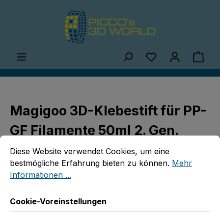
Zum Hauptinhalt springen
Du hast 0 Produ
Ware
Magigoo 3D-Klebestift für PP-
GF Filamente 50ml 2. Gen.
Cookie-Voreinstellungen
Diese Website verwendet Cookies, um eine bestmögliche E
Diese Website verwendet Cookies, um eine
bestmögliche Erfahrung bieten zu können.
Mehr
Informationen ...
Cookie-Voreinstellungen
Bildergalerie überspringen