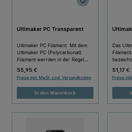
Ultimaker PC Transparent
Ultima
Ultimaker PC Filament Mit dem
Das Ult
Ultimaker PC (Polycarbonat)
Filament
Filament werrden in der Regel
bezeichn
stabile und robuste Bauteile
technisc
Regulärer Preis:
Reguläre
55,95 €
51,17 €
produziert, die bis zu 110°C
der Robu
Preise inkl. MwSt. zzgl. Versandkosten
Preise ink
formbeständig bleiben. Häufig
vergleic
werden mit diesm Filament
Tough PL
In den Warenkorb
Werkzeuge, Funktionsprototypen
drucken 
etc. produziert.
Allerdin
schädlic
besonder
große te