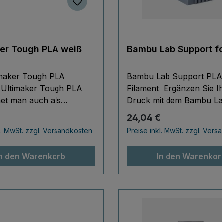
ker Tough PLA weiß
Bambu Lab Support f
imaker Tough PLA
Bambu Lab Support PLA
 Ultimaker Tough PLA
Filament Ergänzen Sie I
et man auch als
Druck mit dem Bambu L
hes PLA. Es ist bezüglich
Support für PLA, einem
r Preis:
Regulärer Preis:
24,04 €
stheit mit ABS
wasserlöslichen Stützmat
l. MwSt. zzgl. Versandkosten
Preise inkl. MwSt. zzgl. Ver
hbar. Das Ultimaker
speziell entwickelt fürs
A ist so einfach zu
Kombidrucken mit PLA. Es
In den Warenkorb
In den Warenkor
wie das normale PLA.
sich einfach drucken un
gs sondert es keine
anschließend rückstands
hen Dämpfe ab und ist
auswaschen – ideal für fi
s gut geeignet für
Strukturen, komplexe Ü
chnische Bauteile.
oder komplizierte Designs
optimierte Rezeptur sorgt