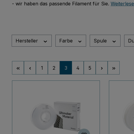
- wir haben das passende Filament für Sie.
Weiterlese
Hersteller
Farbe
Spule
Du
Seite
Seite
Seite
Seite
Seite
1
2
3
4
5