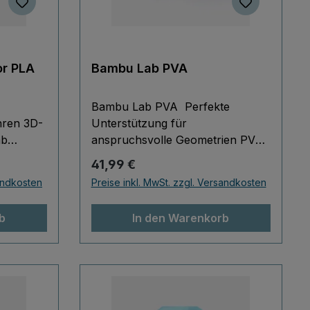
or PLA
Bambu Lab PVA
Bambu Lab PVA Perfekte
hren 3D-
Unterstützung für
ab
anspruchsvolle Geometrien PVA
ist ein wasserlösliches
Regulärer Preis:
41,99 €
erial
Supportfilament, das ideal für
sandkosten
Preise inkl. MwSt. zzgl. Versandkosten
Überhänge, Hohlräume und
 lässt
filigrane Strukturen geeignet ist.
b
In den Warenkorb
d
Es hinterlässt nach dem
los
Entfernen eine glatte Oberfläche
ligrane
– ganz ohne mechanisches
berhänge
Nacharbeiten. Kompatibel mit
. Die
PLA, PETG und
 für
Verbundwerkstoffen PVA eignet