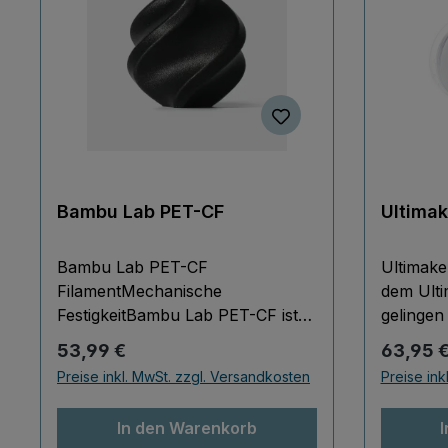
Bambu Lab PET-CF
Ultimak
Bambu Lab PET-CF
Ultimake
FilamentMechanische
dem Ult
FestigkeitBambu Lab PET-CF ist
gelingen
eine Kombination aus zähem PET
anspruch
Regulärer Preis:
Reguläre
53,99 €
63,95 
und Kohlefasern. Die Kohlefasern
Das Mater
Preise inkl. MwSt. zzgl. Versandkosten
Preise ink
sorgen für eine verbesserte
geruchsn
Härte und mechanische
Filament
In den Warenkorb
Festigkeit. Außerdem trägt Sie
Temperat