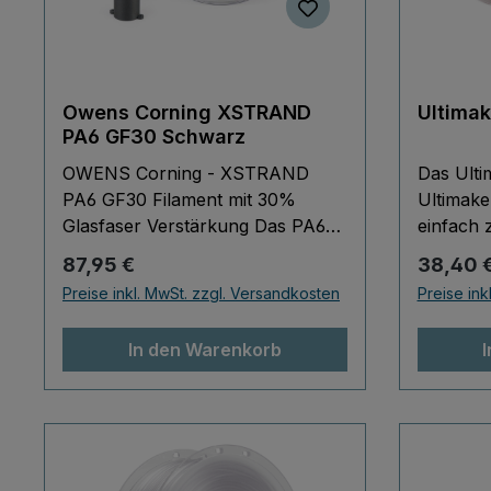
Owens Corning XSTRAND
Ultimak
PA6 GF30 Schwarz
OWENS Corning - XSTRAND
Das Ulti
PA6 GF30 Filament mit 30%
Ultimake
Glasfaser Verstärkung Das PA6
einfach 
Filament von Owens Corning
biologis
Regulärer Preis:
Reguläre
87,95 €
38,40 
sollte aufgrund der Abrasivität
Rohstof
Preise inkl. MwSt. zzgl. Versandkosten
Preise ink
nur mit einer gehärteten
Ultimake
Stahldüse verarbeitet werden. Mit
andere 
In den Warenkorb
dem CC Red Core (0,6 mm Düse
Außerdem
mit Rubin) von Ultimaker erzielen
Filament
Sie beste Druckergebnisse.
Ultimake
Außerdem garantiert der CC Red
selbst Ei
Core eine langfristige
ohne ge
Abriebfestigkeit gegenüber
Einschrä