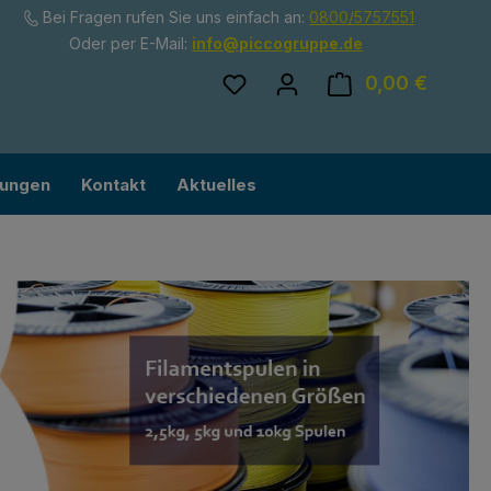
Bei Fragen rufen Sie uns einfach an:
0800/5757551
Oder per E-Mail:
info@piccogruppe.de
Du hast 0 Produkte auf dem
0,00 €
Ware
lungen
Kontakt
Aktuelles