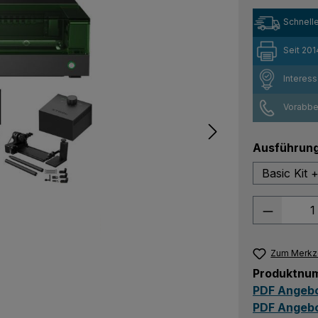
Schnelle
Seit 201
Interes
Vorabber
Ausführun
Basic Kit +
Produkt
Zum Merkze
Produktnu
PDF Angebo
PDF Angebo