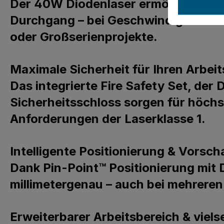
Der 40W Diodenlaser ermöglicht das
Durchgang – bei Geschwindigkeiten v
oder Großserienprojekte.
Maximale Sicherheit für Ihren Arbeit
Das integrierte Fire Safety Set, de
Sicherheitsschloss sorgen für höchst
Anforderungen der Laserklasse 1.
Intelligente Positionierung & Vorsch
Dank Pin-Point™ Positionierung mit
millimetergenau – auch bei mehreren
Erweiterbarer Arbeitsbereich & viels