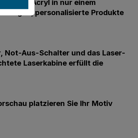
lz oder Acryl in nur einem
derungen, personalisierte Produkte
r, Not-Aus-Schalter und das Laser-
htete Laserkabine erfüllt die
schau platzieren Sie Ihr Motiv