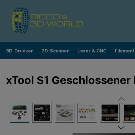
m Hauptinhalt springen
Zur Suche springen
Zur Hauptnavigation springen
3D-Drucker
3D-Scanner
Laser & CNC
Filament
xTool S1 Geschlossener 
Bildergalerie überspringen