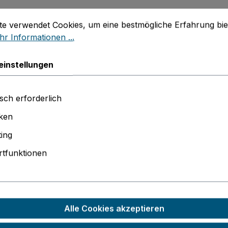
stellungen
 verwendet Cookies, um eine bestmögliche Erfahrung biet
ch)
te verwendet Cookies, um eine bestmögliche Erfahrung bie
r Informationen ...
einstellungen
sch erforderlich
iken
ing
iß
tfunktionen
Alle Cookies akzeptieren