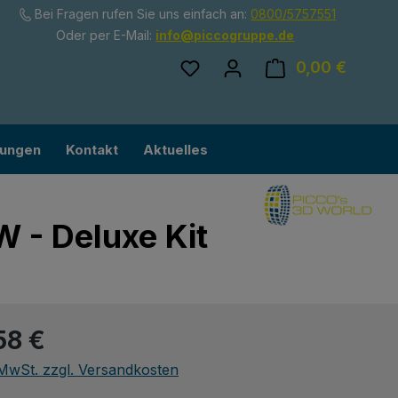
Bei Fragen rufen Sie uns einfach an:
0800/5757551
Oder per E-Mail:
info@piccogruppe.de
Du hast 0 Produkte auf dem
0,00 €
Ware
lungen
Kontakt
Aktuelles
 - Deluxe Kit
eis:
58 €
. MwSt. zzgl. Versandkosten