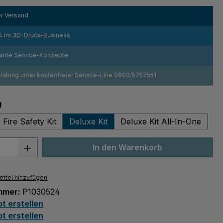
r Versand
4 im 3D-Druck-Business
sante Service-Konzepte
atung unter kostenfreier Service-Line 0800/5757551
auswählen
g
 Fire Safety Kit
Deluxe Kit
Deluxe Kit All-In-One
 Anzahl: Gib den gewünschten Wert ein 
In den Warenkorb
ttel hinzufügen
mmer:
P1030524
t erstellen
t erstellen