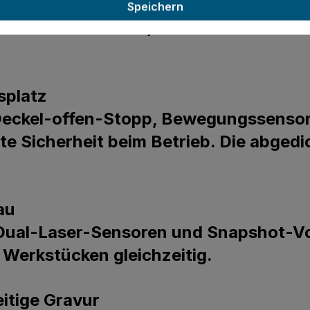
 Schneiden von bis zu 18 mm dickem Ho
Speichern
on bis zu 600 mm/s. Ideal für Beschil
splatz
r Deckel-offen-Stopp, Bewegungssenso
e Sicherheit beim Betrieb. Die abgedic
au
 Dual-Laser-Sensoren und Snapshot-Vor
 Werkstücken gleichzeitig.
eitige Gravur