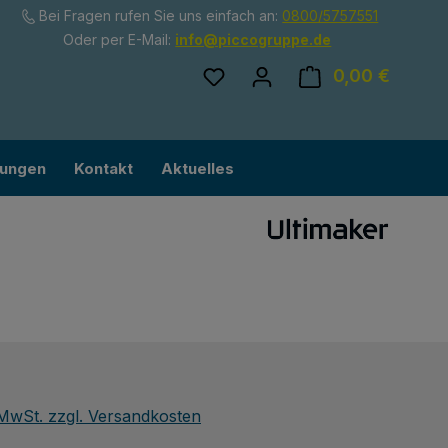
Bei Fragen rufen Sie uns einfach an:
0800/5757551
Oder per E-Mail:
info@piccogruppe.de
Du hast 0 Produkte auf dem
0,00 €
Ware
lungen
Kontakt
Aktuelles
eis:
. MwSt. zzgl. Versandkosten