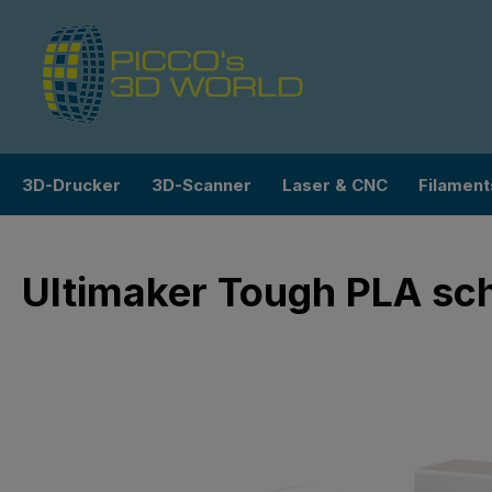
m Hauptinhalt springen
Zur Suche springen
Zur Hauptnavigation springen
3D-Drucker
3D-Scanner
Laser & CNC
Filament
Ultimaker Tough PLA sc
Bildergalerie überspringen