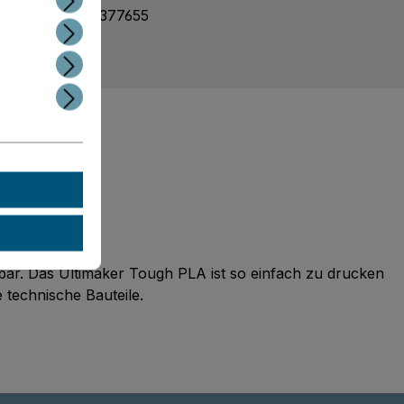
mmer:
8718836377655
t erstellen
t erstellen
bar. Das Ultimaker Tough PLA ist so einfach zu drucken
 technische Bauteile.