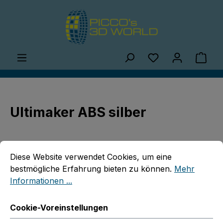
Zum Hauptinhalt springen
Du hast 0 Produ
Ware
Ultimaker ABS silber
Cookie-Voreinstellungen
Diese Website verwendet Cookies, um eine bestmögliche E
Diese Website verwendet Cookies, um eine
bestmögliche Erfahrung bieten zu können.
Mehr
Informationen ...
Bildergalerie überspringen
Cookie-Voreinstellungen