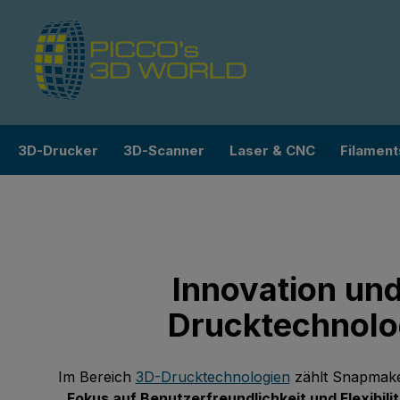
m Hauptinhalt springen
Zur Suche springen
Zur Hauptnavigation springen
3D-Drucker
3D-Scanner
Laser & CNC
Filament
Innovation und
Drucktechnolo
Im Bereich
3D-Drucktechnologien
zählt Snapmaker
Fokus auf Benutzerfreundlichkeit und Flexibili