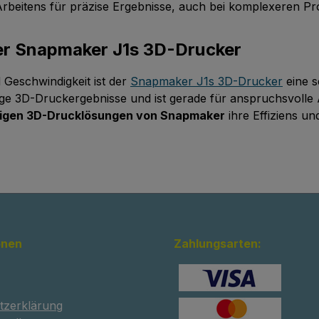
rbeitens für präzise Ergebnisse, auch bei komplexeren Pro
en.Das Komplette Paket
 Kreative ReiseEntfesseln
Der Snapmaker J1s 3D-Drucker
kreative Genialität mit
- einem Kraftpaket, das
Geschwindigkeit ist der
Snapmaker J1s 3D-Drucker
eine s
hält, was Sie für den
tige 3D-Druckergebnisse und ist gerade für anspruchsvoll
rer 3D-Druck-Abenteuer
itigen 3D-Drucklösungen von Snapmaker
ihre Effiziens un
en.Müheloses Drucken
tzlichem KomfortDer J1s
inem zusätzlichen
lungslüfter ausgestattet,
eine optimale Kühlung
Ihrer PLA-Drucke sorgt.
en die obere Platte nicht
nehmen, um PLA zu
onen
Zahlungsarten:
. Zudem wurde die
ng des J1s verbessert
akaway Support für PLA
ügt, sodass Sie den
tzerklärung