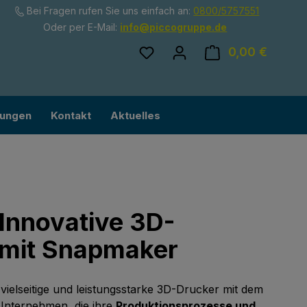
Bei Fragen rufen Sie uns einfach an:
0800/5757551
Oder per E-Mail:
info@piccogruppe.de
Du hast 0 Produkte auf dem
0,00 €
Ware
lungen
Kontakt
Aktuelles
DInnovative 3D-
 mit Snapmaker
ielseitige und leistungsstarke 3D-Drucker mit dem
 Unternehmen, die ihre
Produktionsprozesse und