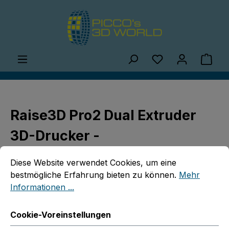
Zum Hauptinhalt springen
Du hast 0 Produ
Ware
Raise3D Pro2 Dual Extruder
3D-Drucker -
Cookie-Voreinstellungen
Diese Website verwendet Cookies, um eine bestmögliche E
Sonderrabattaktion bis zum
Diese Website verwendet Cookies, um eine
31.12.2022
bestmögliche Erfahrung bieten zu können.
Mehr
Informationen ...
Cookie-Voreinstellungen