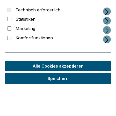
Technisch erforderlich
Bildergalerie überspringen
Statistiken
Marketing
Komfortfunktionen
Alle Cookies akzeptieren
Speichern
Regulärer Preis:
3.534,00 €
Preise inkl. MwSt. zzgl. Versandkosten