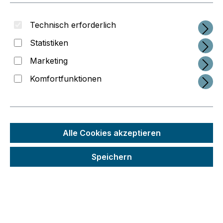
Technisch erforderlich
Statistiken
Marketing
Komfortfunktionen
Regulärer Preis:
19,66 €
Alle Cookies akzeptieren
Preise inkl. MwSt. zzgl. Versandkosten
Speichern
Schneller Versand
Seit 2014 im 3D-Druck-Business
Interessante Service-Konzepte