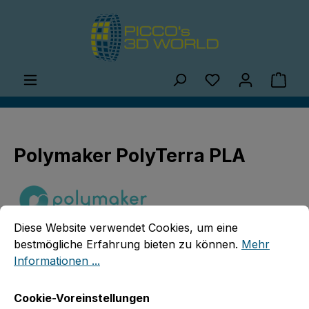
Zum Hauptinhalt springen
Du hast 0 Produ
Ware
Polymaker PolyTerra PLA
Cookie-Voreinstellungen
Diese Website verwendet Cookies, um eine bestmögliche E
Diese Website verwendet Cookies, um eine
bestmögliche Erfahrung bieten zu können.
Mehr
Bildergalerie überspringen
Informationen ...
Cookie-Voreinstellungen