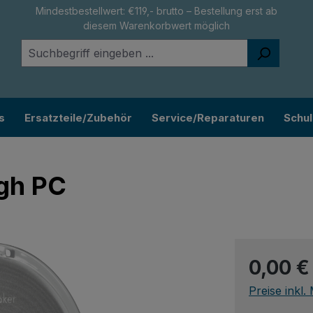
Mindestbestellwert: €119,- brutto – Bestellung erst ab
diesem Warenkorbwert möglich
s
Ersatzteile/Zubehör
Service/Reparaturen
Schu
gh PC
Regulärer Pr
0,00 €
Preise inkl