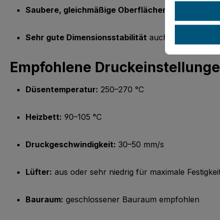
Saubere, gleichmäßige Oberflächenqualität
für p
Sehr gute Dimensionsstabilität
auch bei größeren 
Empfohlene Druckeinstellung
Düsentemperatur:
250–270 °C
Heizbett:
90–105 °C
Druckgeschwindigkeit:
30–50 mm/s
Lüfter:
aus oder sehr niedrig für maximale Festigkei
Bauraum:
geschlossener Bauraum empfohlen