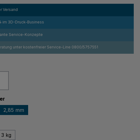
r Versand
4 im 3D-Druck-Business
sante Service-Konzepte
atung unter kostenfreier Service-Line 0800/5757551
ählen
z
Weiß
auswählen
er
2,85 mm
swählen
3 kg