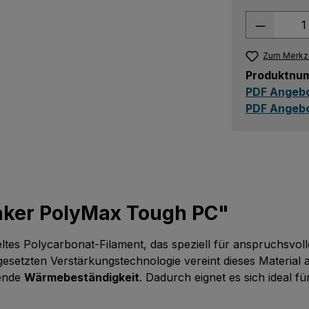
Produkt
Zum Merkze
Produktnu
PDF Angebo
PDF Angebo
aker PolyMax Tough PC"
eltes Polycarbonat-Filament, das speziell für anspruchsv
gesetzten Verstärkungstechnologie vereint dieses Materia
kende
Wärmebeständigkeit
. Dadurch eignet es sich ideal 