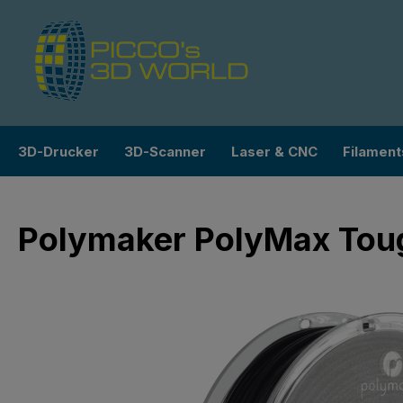
m Hauptinhalt springen
Zur Suche springen
Zur Hauptnavigation springen
3D-Drucker
3D-Scanner
Laser & CNC
Filament
Polymaker PolyMax Tou
Bildergalerie überspringen