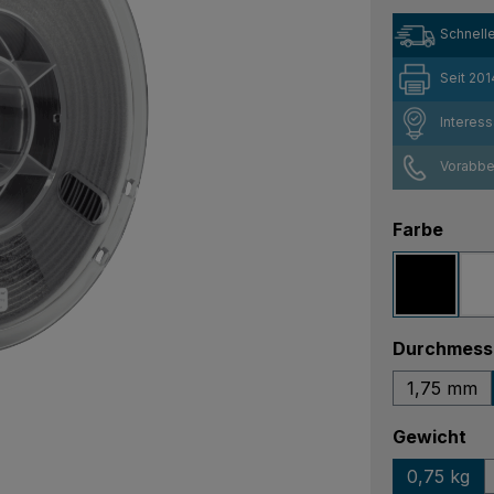
Schnelle
Seit 201
Interes
Vorabber
ausw
Farbe
Schwar
Durchmess
1,75 mm
au
Gewicht
0,75 kg