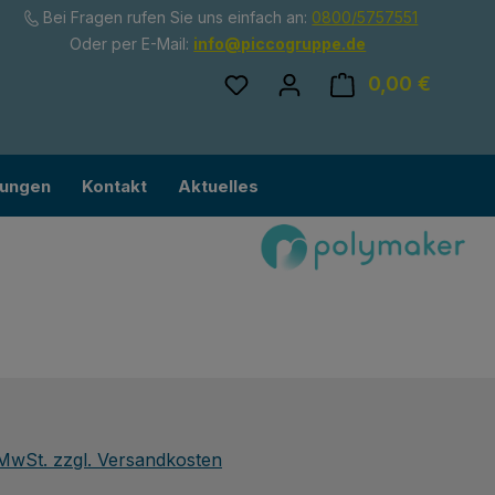
Bei Fragen rufen Sie uns einfach an:
0800/5757551
Oder per E-Mail:
info@piccogruppe.de
Du hast 0 Produkte auf dem
0,00 €
Ware
lungen
Kontakt
Aktuelles
eis:
. MwSt. zzgl. Versandkosten