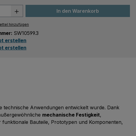
 Anzahl: Gib den gewünschten Wert ein 
In den Warenkorb
ttel hinzufügen
mmer:
SW10599.3
t erstellen
t erstellen
olle technische Anwendungen entwickelt wurde. Dank
l außergewöhnliche
mechanische Festigkeit
,
für funktionale Bauteile, Prototypen und Komponenten,