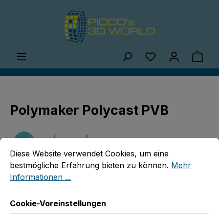
Zum Hauptinhalt springen
Du hast 0 Produ
Ware
Polymaker Polycast PVB
Cookie-Voreinstellungen
Diese Website verwendet Cookies, um eine bestmögliche E
Diese Website verwendet Cookies, um eine
bestmögliche Erfahrung bieten zu können.
Mehr
Informationen ...
Bildergalerie überspringen
Cookie-Voreinstellungen