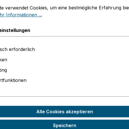
stellungen
 verwendet Cookies, um eine bestmögliche Erfahrung biet
te verwendet Cookies, um eine bestmögliche Erfahrung bie
Produkt
r Informationen ...
Zum Merkze
einstellungen
Produktnu
PDF Angebo
sch erforderlich
PDF Angebo
iken
ing
tfunktionen
dr XPETG REC"
ohstoffen
Alle Cookies akzeptieren
eziell für nachhaltige Anwendungen entwickelt wurde. Die
Speichern