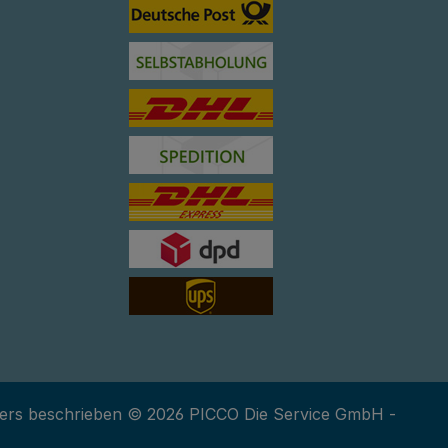
ers beschrieben © 2026 PICCO Die Service GmbH -