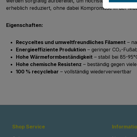
werden sorgfältig aufbereitet, um höchste Qualitätssta
erheblich reduziert, ohne dabei Kompromisse in der Mat
Eigenschaften:
Recyceltes und umweltfreundliches Filament
– na
Energieeffiziente Produktion
– geringer CO₂-Fußa
Hohe Wärmeformbeständigkeit
– stabil bei 85-95°
Hohe chemische Resistenz
– beständig gegen viel
100 % recyclebar
– vollständig wiederverwertbar
Shop Service
Informati