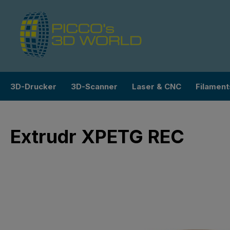
m Hauptinhalt springen
Zur Suche springen
Zur Hauptnavigation springen
3D-Drucker
3D-Scanner
Laser & CNC
Filament
Extrudr XPETG REC
Bildergalerie überspringen