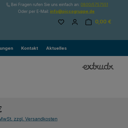
Bei Fragen rufen Sie uns einfach an:
0800/5757551
Oder per E-Mail:
info@piccogruppe.de
Du hast 0 Produkte auf dem
0,00 €
Ware
lungen
Kontakt
Aktuelles
eis:
€
. MwSt. zzgl. Versandkosten