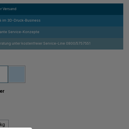
r Versand
4 im 3D-Druck-Business
sante Service-Konzepte
atung unter kostenfreier Service-Line 0800/5757551
ählen
z
Weiß
Transparent
auswählen
er
swählen
 kg