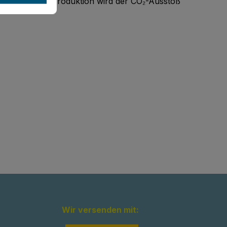
urcenschonende Produktion wird der CO₂-Ausstoß
Wir versenden mit: