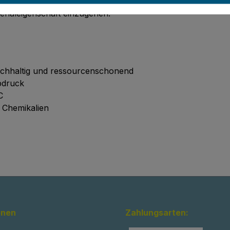
ndards zu erfüllen. Durch die energieeffiziente und resso
erialeigenschaft einzugehen.
chhaltig und ressourcenschonend
bdruck
C
e Chemikalien
onen
Zahlungsarten: