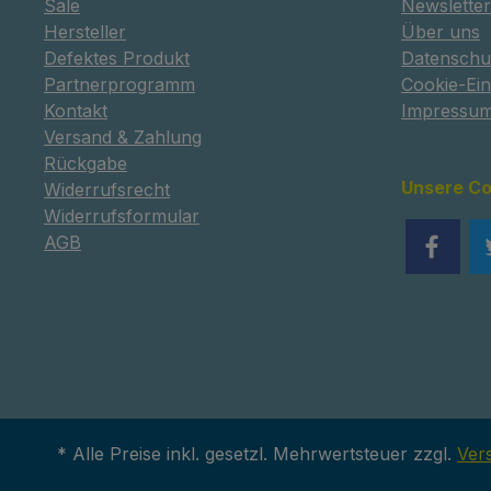
Sale
Newsletter
Hersteller
Über uns
Defektes Produkt
Datenschu
Partnerprogramm
Cookie-Ein
Kontakt
Impressu
Versand & Zahlung
Rückgabe
Unsere C
Widerrufsrecht
Widerrufsformular
AGB
* Alle Preise inkl. gesetzl. Mehrwertsteuer zzgl.
Ver