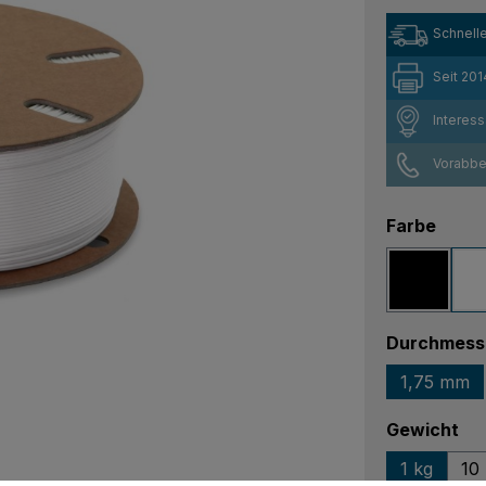
Schnelle
Seit 201
Interes
Vorabber
ausw
Farbe
Schwar
Durchmess
1,75 mm
au
Gewicht
1 kg
10