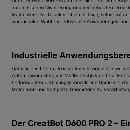
Der CreatBot D600 PRO 2 bietet nicht nur ein riesig
Glasfaser, etc. mit schnell
automatischen Nivellierung und der beheizten Druckk
entfernbaren Trägermaterialien
Materialien. Der Drucker ist in der Lage, selbst mi
zu drucken. Magnetische
einer idealen Wahl für industrielle Anwendungen un
SaugplattformExklusive F&E der
magnetischen Plattform mit
großen Abmessungen, leicht
abnehmbare Plattform, hohe
Industrielle Anwendungsber
Temperaturbeständigkeit von
über 100 °C, langfristige
Verwendung ohne
Dank seines hohen Druckvolumens und der erweiterte
Entmagnetisierung. Bei
Automobilindustrie, der Medizintechnik und für Fors
übergroßen Modellen ist es
Endprodukten und maßgeschneiderten Bauteilen, die d
einfach, sie schnell abzunehmen,
Materialien und komplexe Geometrien zu verarbeiten, 
und der Boden des Modells ist
flach. Bequem für alle
Bediener.Leistungsstarker
KernDas 32-Bit-Motherboard ist
Der CreatBot D600 PRO 2 – Ein
mit einem leistungsstarken NPU-