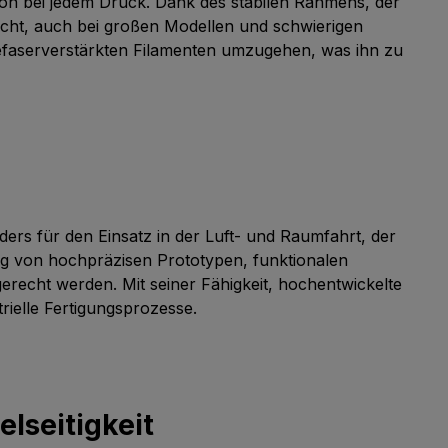
ion bei jedem Druck. Dank des stabilen Rahmens, der
icht, auch bei großen Modellen und schwierigen
lefaserverstärkten Filamenten umzugehen, was ihn zu
rs für den Einsatz in der Luft- und Raumfahrt, der
ng von hochpräzisen Prototypen, funktionalen
recht werden. Mit seiner Fähigkeit, hochentwickelte
rielle Fertigungsprozesse.
elseitigkeit