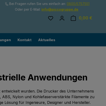
Bei Fragen rufen Sie uns einfach an:
0800/5757551
Oder per E-Mail:
info@piccogruppe.de
Du hast 0 Produkte auf dem
0,00 €
Ware
lungen
Kontakt
Aktuelles
strielle Anwendungen
satz entwickelt wurden. Die Drucker des Unternehmens
, ABS, Nylon und Kohlefaserverstärkte Filamente zu
e Lösung für Ingenieure, Designer und Hersteller.