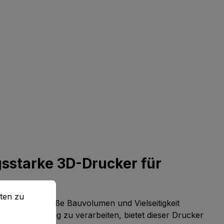
gsstarke 3D-Drucker für
en zu können.
Mehr Informationen ...
ten zu
bei denen große Bauvolumen und Vielseitigkeit
en gleichzeitig zu verarbeiten, bietet dieser Drucker