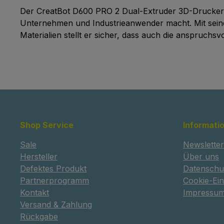
Kernprozessor ausgestattet und
Der CreatBot D600 PRO 2 Dual-Extruder 3D-Drucker kom
kann schnell und ohne
Unternehmen und Industrieanwender macht. Mit seiner 
Verzögerung auf alle
Materialien stellt er sicher, dass auch die anspruch
Programmanweisungen
reagieren.7-Zoll-
TouchscreenEine neue UI-
Designsprache, eine bessere
Benutzerinteraktion und eine
bequemere Bedienung. Z
Zauberkasten: Textur-
EliminierungBei 3D-Druckgeräten
Shop Service
Informati
mit großem Z-Abstand
verschlechtert sich die Textur der
Sale
Newsletter
Z-Achse mit zunehmender
Hersteller
Über uns
Modellhöhe. Unsere Z-Achsen-
Defektes Produkt
Datenschu
Magic-Box-Technologie kann die
Partnerprogramm
Cookie-Ein
Z-Oberflächentextur von hohen
Kontakt
Impressu
Modellen stark reduzieren oder
Versand & Zahlung
sogar eliminieren und so
Rückgabe