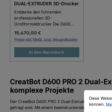
DUAL-EXTRUDER 3D-Drucker
Entdecke den führenden
professionellen 3D-
Großformatdrucker Die D600
Pro-Serie von Creatbot ist
Regulärer Preis:
15.470,00 €
nachweislich einer der weltweit
Preise inkl. MwSt. zzgl. Versandkosten
beliebtesten professionellen 3D-
Großformatdrucker. Der D600
In den Warenkorb
wurde bereits vor 6 Jahren auf
dem Markt eingeführt und ständig
verbessert. Von Anfang an wurde
er auf der Grundlage der
Bedürfnisse und des Feedbacks
CreatBot D600 PRO 2 Dual-Ext
der Benutzer ständig
komplexe Projekte
weiterentwickelt und optimiert. So
Cookie-Vorein
Diese Website
wurden bisher etwa 30
Diese Websi
Der CreatBot D600 PRO 2 Dual-Extruder 3D-Drucker i
Verbesserungen an den
können.
Meh
gefragt sind. Mit einem beeindruckenden Druckvolumen
Produktdetails vorgenommen,