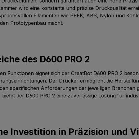
es Druckvolumen, sondern garantiert auch eine hohe Präzis
ammer wird eine konstante und präzise Druckqualität erre
t anspruchsvollen Filamenten wie PEEK, ABS, Nylon und Koh
d den Prototypenbau macht.
eiche des D600 PRO 2
n Funktionen eignet sich der CreatBot D600 PRO 2 besonde
chungseinrichtungen. Der Drucker ermöglicht die Herstellu
en spezifischen Anforderungen der jeweiligen Branchen ge
bietet der D600 PRO 2 eine zuverlässige Lösung für indust
e Investition in Präzision und Vi