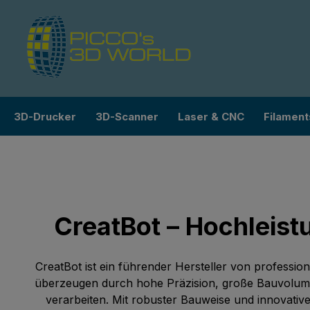
m Hauptinhalt springen
Zur Suche springen
Zur Hauptnavigation springen
3D-Drucker
3D-Scanner
Laser & CNC
Filament
CreatBot – Hochleis
CreatBot ist ein führender Hersteller von professio
überzeugen durch hohe Präzision, große Bauvolumen
verarbeiten. Mit robuster Bauweise und innovativ