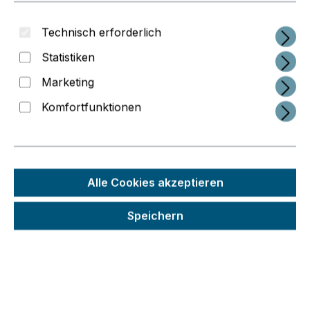
Technisch erforderlich
Statistiken
Marketing
Komfortfunktionen
Alle Cookies akzeptieren
Regulärer Preis:
Speichern
36,89 €
Preise inkl. MwSt. zzgl. Versandkosten
Schneller Versand