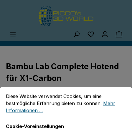
Zum Hauptinhalt springen
Du hast 0 Produ
Ware
Bambu Lab Complete Hotend
für X1-Carbon
Cookie-Voreinstellungen
Diese Website verwendet Cookies, um eine bestmögliche E
Diese Website verwendet Cookies, um eine
bestmögliche Erfahrung bieten zu können.
Mehr
Informationen ...
Bildergalerie überspringen
Cookie-Voreinstellungen