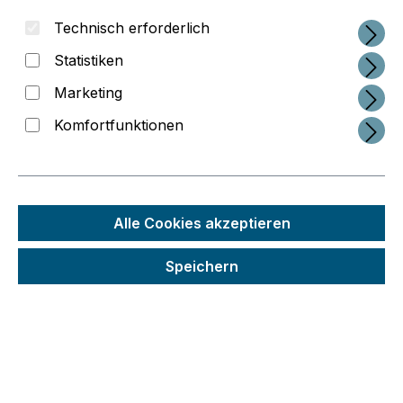
Technisch erforderlich
Statistiken
Marketing
Komfortfunktionen
Regulärer Preis:
77,35 €
Alle Cookies akzeptieren
Preise inkl. MwSt. zzgl. Versandkosten
Speichern
Schneller Versand
Seit 2014 im 3D-Druck-Business
Interessante Service-Konzepte