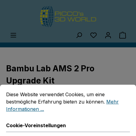
Zum Hauptinhalt springen
Du hast 0 Produ
Ware
Bambu Lab AMS 2 Pro
Upgrade Kit
Cookie-Voreinstellungen
Diese Website verwendet Cookies, um eine bestmögliche E
Diese Website verwendet Cookies, um eine
bestmögliche Erfahrung bieten zu können.
Mehr
Informationen ...
Cookie-Voreinstellungen
Bildergalerie überspringen