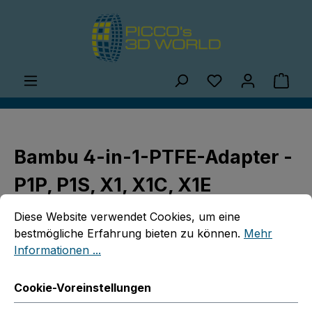
Zum Hauptinhalt springen
Du hast 0 Produ
Ware
Bambu 4-in-1-PTFE-Adapter -
P1P, P1S, X1, X1C, X1E
Cookie-Voreinstellungen
Diese Website verwendet Cookies, um eine bestmögliche E
Diese Website verwendet Cookies, um eine
bestmögliche Erfahrung bieten zu können.
Mehr
Informationen ...
Cookie-Voreinstellungen
Bildergalerie überspringen