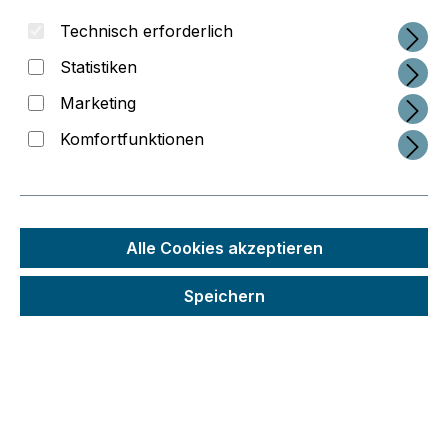
Technisch erforderlich
Statistiken
Marketing
Komfortfunktionen
Alle Cookies akzeptieren
Speichern
Regulärer Preis:
5,89 €
Preise inkl. MwSt. zzgl. Versandkosten
Schneller Versand